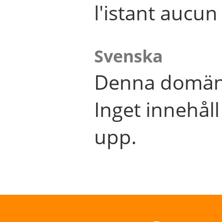
l'istant aucu
Svenska
Denna domän 
Inget innehål
upp.